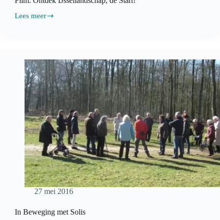
Film: Ontdek IJssellandschap, de Start!
Lees meer
Film:
Ontdek
IJssellandschap,
de
Start!
27 mei 2016
In Beweging met Solis