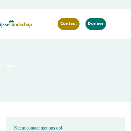
Ga
naar
de
inhoud
Contact
Doneer
Contact
Neem contact met ons op!