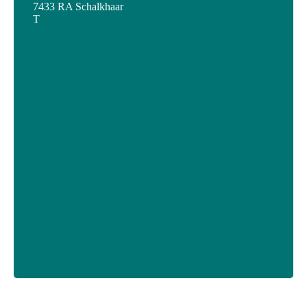
7433 RA Schalkhaar
T
0570 – 531 091