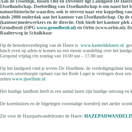
Aan de IJsseldijk, tussen Olst en Deventer ligt Landgoed De Haere.
IJssellandschap. Doelstelling van IJssellandschap is om naast het 
natuurhistorische waarden, ook te streven naar een koppeling van
sinds 2008 onderdak aan het kantoor van IJssellandschap. Op de 
(kantoor)medewerkers en de directie. Ook biedt het kantoor plek 
Grondbezit (OPG
www.grondbezit.nl
) en Orbis (www.orbis.nl).
De
Raalterweg in Schalkhaar
Op de benedenverdieping van de Haere is
www.kasteeldehaere.nl
gev
lunch even op adem te komen na een mooie wandeling over het landgoe
Geopend vrijdag t/m zondag van 10.00 uur – 17.00 uur.
Op het landgoed vind je tevens De IJssellinie, de verdedigingslinie lan
om een onverhoopte opmars van het Rode Leger te vertragen door een b
zetten
www.ijssellinie.nl
Het huidige landhuis heeft in een aantal fasen zijn huidige omvang en 
De koetshuizen en de bijgelegen voormalige boerderij met atelier word
Zie voor de Hazepadwandelroutes de Haere:
HAZEPADWANDELI