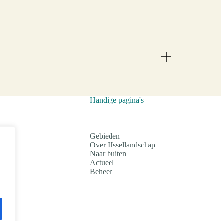
 bewogen geschiedenis die teruggaat tot in de
rtiende-eeuwse documenten voor. Bekende
an Suchtelen hebben er in de loop der eeuwen
Handige pagina's
le veranderingen die in de loop van de jaren
eneel een nieuw huis ’timmerde’. Toen de
Gebieden
erloos stierf, vererfde de Haere op de zoon
Over IJssellandschap
en de Haere tot 1746 in bezit gehad. In dat
Naar buiten
t aloude adellijk ‘huis de Haer’ aan voor
Actueel
bouwing van De Haere plaatsgevonden. Bij de
Beheer
oruitspringende vleugels, met daartussen een
 gekregen in de vorm van een uitgerekt wybertje
rband met de Haere. Pierre Gustave Voute uit