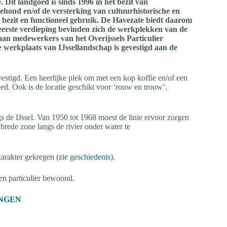
 Dit landgoed is sinds 1996 in het bezit van
behoud en/of de versterking van cultuurhistorische en
 bezit en functioneel gebruik. De Havezate biedt daarom
eerste verdieping bevinden zich de werkplekken van de
aan medewerkers van het Overijssels Particulier
 werkplaats van IJssellandschap is gevestigd aan de
estigd. Een heerlijke plek om met een kop koffie en/of een
d. Ook is de locatie geschikt voor ‘rouw en trouw’.
gs de IJssel. Van 1950 tot 1968 moest de linie ervoor zorgen
rede zone langs de rivier onder water te
karakter gekregen (zie
geschiedenis
).
en particulier bewoond.
NGEN