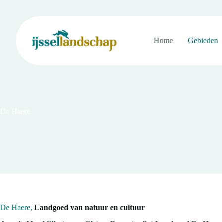
Ga
naar
de
inhoud
Home
Gebieden
De Haere
De Haere,
Landgoed van natuur en cultuur