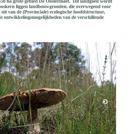
550 ha grote gebied De Oostermaet. Dit landgoed wordt
 boskern liggen landbouwgronden, die overwegend voor
it van de (Provinciale) ecologische hoofdstructuur,
 de ontwikkelingsmogelijkheden van de verschillende