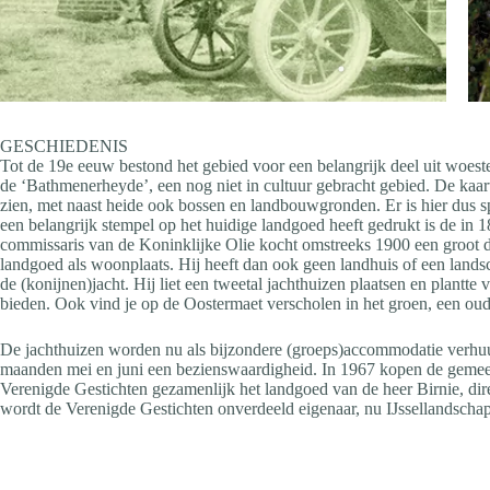
GESCHIEDENIS
Tot de 19e eeuw bestond het gebied voor een belangrijk deel uit woeste
de ‘Bathmenerheyde’, een nog niet in cultuur gebracht gebied. De kaart
zien, met naast heide ook bossen en landbouwgronden. Er is hier dus 
een belangrijk stempel op het huidige landgoed heeft gedrukt is de i
commissaris van de Koninklijke Olie kocht omstreeks 1900 een groot de
landgoed als woonplaats. Hij heeft dan ook geen landhuis of een landsc
de (konijnen)jacht. Hij liet een tweetal jachthuizen plaatsen en plantt
bieden. Ook vind je op de Oostermaet verscholen in het groen, een oude
De jachthuizen worden nu als bijzondere (groeps)accommodatie verh
maanden mei en juni een bezienswaardigheid. In 1967 kopen de gemee
Verenigde Gestichten gezamenlijk het landgoed van de heer Birnie, di
wordt de Verenigde Gestichten onverdeeld eigenaar, nu IJssellandschap