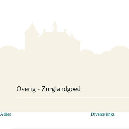
Overig - Zorglandgoed
Naast dat De Oostermaet een jachtlandgoed is, en er agrarisc
diverse zorg-partijen. IJssellandschap is eigenaar van De Gro
IJssellandschap, een geschiedenis stammend uit de middelee
Adres
Diverse links
in de 14e eeuw. Deze is in 1675 afgebrand, waarna een ni
moment was er geen opvolging meer en ging IJssellandschap
gaat bij een transitieproces, ook voor deze boerderij zijn al