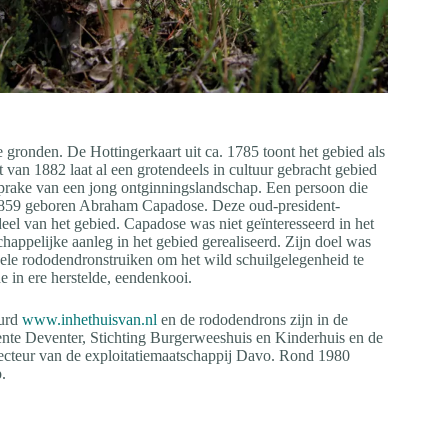
 gronden. De Hottingerkaart uit ca. 1785 toont het gebied als
 van 1882 laat al een grotendeels in cultuur gebracht gebied
sprake van een jong ontginningslandschap. Een persoon die
n 1859 geboren Abraham Capadose. Deze oud-president-
el van het gebied. Capadose was niet geïnteresseerd in het
happelijke aanleg in het gebied gerealiseerd. Zijn doel was
e vele rododendronstruiken om het wild schuilgelegenheid te
 in ere herstelde, eendenkooi.
uurd
www.inhethuisvan.nl
en de rododendrons zijn in de
nte Deventer, Stichting Burgerweeshuis en Kinderhuis en de
recteur van de exploitatiemaatschappij Davo. Rond 1980
.