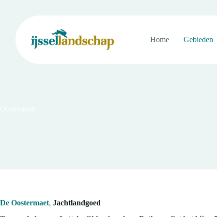
Ga
naar
de
inhoud
Home
Gebieden
Oostermaet
De Oostermaet
,
Jachtlandgoed