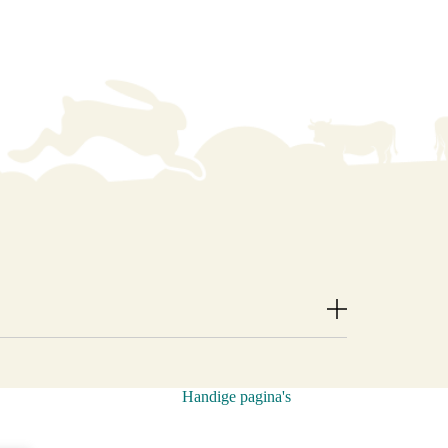
he bedrijven gevestigd zijn vindt je er ook
te Brander. Deze plek heeft, net als
uwen. De oorspronkelijke boerderij stond er al
Handige pagina's
euwe boerderij is gebouwd. Op een gegeven
 op zoek naar een nieuwe invulling. Zoals dat
lerlei ideeën en plannen langs gekomen.