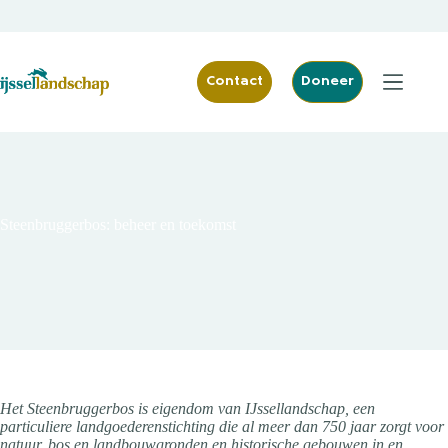
Ga
naar
de
inhoud
Contact
Doneer
Steenbruggerbos: beheer en toekomst
Het Steenbruggerbos is eigendom van IJssellandschap, een
particuliere landgoederenstichting die al meer dan 750 jaar zorgt voor
natuur, bos en landbouwgronden en historische gebouwen in en