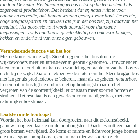
rondom Deventer. Het Steenbruggerbos is tot op heden bestemd als
zogenoemd productiebos. Dat betekent dat er, naast ruimte voor
natuur en recreatie, ook bomen worden geoogst voor hout. De rechte,
hoge douglassparren en lariksen die je in het bos ziet, zijn daarvan het
resultaat. Het geoogste hout wordt gebruikt voor duurzame
toepassingen, zoals houtbouw, gevelbekleding en ook voor bankjes,
hekken en onderhoud van onze eigen gebouwen.
Veranderende functie van het bos
Met de komst van de wijk Steenbruggen is het bos door de
wijkbewoners meer en intensiever in gebruik genomen. Omwonenden
laten er hun hond uit, maken een wandeling en genieten van het bos zo
dicht bij de wijk. Daarom hebben we besloten om het Steenbruggerbos
niet langer als productiebos te beheren, maar als zogeheten
natuurbos
.
In een natuurbos ligt de nadruk niet op houtoogst maar op het
vergroten van de soortenrijkheid: er ontstaan meer soorten bomen en
struiken. Het resultaat is een gevarieerder en luchtiger bos, met een
natuurlijker bosklimaat.
Laatste ronde houtoogst
Voordat het bos helemaal kan doorgroeien naar dit toekomstbeeld,
gaan wij nog een laatste ronde hout oogsten. Daarbij wordt een aantal
grote bomen verwijderd. Zo komt er ruimte en licht voor jonge bomen
die nu al spontaan opkomen, en kunnen nieuwe soorten zich