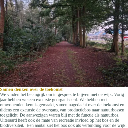
Samen denken over de toekomst
We vinden het belangrijk om in gesprek te blijven met de wijk. Vorig
jaar hebben we een excursie georganiseerd. We hebben met
omwonenden kennis gemaakt, samen nagedacht over de toekomst en
tijdens een excursie de overgang van productiebos naar natuurbossen
toegelicht. De aanwezigen waren blij met de functie als natuurbos.
Uiteraard heeft ook de mate van recreatie invloed op het bos en de
biodiversiteit. Een aantal ziet het bos ook als verbinding voor de wijk: