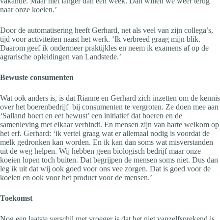
vakantie. Maar niet langer dan een week. Dan willen we weer terug
naar onze koeien.’
Door de automatisering heeft Gerhard, net als veel van zijn collega’s,
tijd voor activiteiten naast het werk. ‘Ik verbreed graag mijn blik.
Daarom geef ik ondermeer praktijkles en neem ik examens af op de
agrarische opleidingen van Landstede.’
Bewuste consumenten
Wat ook anders is, is dat Rianne en Gerhard zich inzetten om de kennis
over het boerenbedrijf bij consumenten te vergroten. Ze doen mee aan
‘Salland boert en eet bewust’ een initiatief dat boeren en de
samenleving met elkaar verbindt. En mensen zijn van harte welkom op
het erf. Gerhard: ‘ik vertel graag wat er allemaal nodig is voordat de
melk gedronken kan worden. En ik kan dan soms wat misverstanden
uit de weg helpen. Wij hebben geen biologisch bedrijf maar onze
koeien lopen toch buiten. Dat begrijpen de mensen soms niet. Dus dan
leg ik uit dat wij ook goed voor ons vee zorgen. Dat is goed voor de
koeien en ook voor het product voor de mensen.’
Toekomst
Nog een laatste verschil met vroeger is dat het niet vanzelfsprekend is