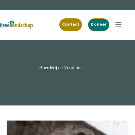
Ga
naar
de
inhoud
Contact
Doneer
Boerderij de Voorhorst