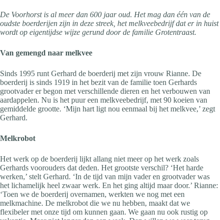
De Voorhorst is al meer dan 600 jaar oud. Het mag dan één van de
oudste boerderijen zijn in deze streek, het melkveebedrijf dat er in huist
wordt op eigentijdse wijze gerund door de familie Grotentraast.
Van gemengd naar melkvee
Sinds 1995 runt Gerhard de boerderij met zijn vrouw Rianne. De
boerderij is sinds 1919 in het bezit van de familie toen Gerhards
grootvader er begon met verschillende dieren en het verbouwen van
aardappelen. Nu is het puur een melkveebedrijf, met 90 koeien van
gemiddelde grootte. ‘Mijn hart ligt nou eenmaal bij het melkvee,’ zegt
Gerhard.
Melkrobot
Het werk op de boerderij lijkt allang niet meer op het werk zoals
Gerhards voorouders dat deden. Het grootste verschil? ‘Het harde
werken,’ stelt Gerhard. ‘In de tijd van mijn vader en grootvader was
het lichamelijk heel zwaar werk. En het ging altijd maar door.’ Rianne:
‘Toen we de boerderij overnamen, werkten we nog met een
melkmachine. De melkrobot die we nu hebben, maakt dat we
flexibeler met onze tijd om kunnen gaan. We gaan nu ook rustig op