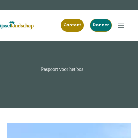
Ga
naar
de
inhoud
Contact
Doneer
Paspoort voor het bos