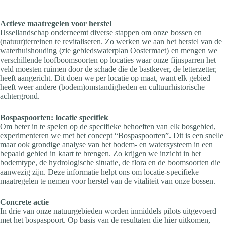
Actieve maatregelen voor herstel
IJssellandschap onderneemt diverse stappen om onze bossen en
(natuur)terreinen te revitaliseren. Zo werken we aan het herstel van de
waterhuishouding (zie gebiedswaterplan Oostermaet) en mengen we
verschillende loofboomsoorten op locaties waar onze fijnsparren het
veld moesten ruimen door de schade die de bastkever, de letterzetter,
heeft aangericht. Dit doen we per locatie op maat, want elk gebied
heeft weer andere (bodem)omstandigheden en cultuurhistorische
achtergrond.
Bospaspoorten: locatie specifiek
Om beter in te spelen op de specifieke behoeften van elk bosgebied,
experimenteren we met het concept “Bospaspoorten”. Dit is een snelle
maar ook grondige analyse van het bodem- en watersysteem in een
bepaald gebied in kaart te brengen. Zo krijgen we inzicht in het
bodemtype, de hydrologische situatie, de flora en de boomsoorten die
aanwezig zijn. Deze informatie helpt ons om locatie-specifieke
maatregelen te nemen voor herstel van de vitaliteit van onze bossen.
Concrete actie
In drie van onze natuurgebieden worden inmiddels pilots uitgevoerd
met het bospaspoort. Op basis van de resultaten die hier uitkomen,