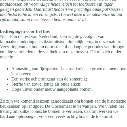
naaldbossen op voormalige heidevelden tot loofbossen in lager
gelegen gebieden. Daarnaast hebben we prachtige oude parkbossen
met historische lanen en singels. Hoewel deze diversiteit onze natuur
rijk maakt, staan onze bossen helaas onder druk.
bedreigingen voor het bos
Net als in de rest van Nederland, zien wij de gevolgen van
klimaatverandering en stikstofuitstoot duidelijk terug in onze natuur.
Verzuring van de bodem door stikstof en langere periodes van droogte
en hitte verminderen de vitaliteit van onze bossen. Dit uit zich onder
meer in:
Aantasting van fijnsparren, Japanse lariks en grove dennen door
bastkevers;
Een sterke achteruitgang van de zomereik;
Sterfte van zowel jonge als oude eiken;
Hoge uitval onder nieuw aangeplante bomen.
Zo zijn we komend seizoen genoodzaakt om bomen aan de historische
beukenlaan op landgoed De Oostermaet te vervangen. We vinden het
treurig om zulke iconische bomen te verliezen, daarom werken we
hard aan oplossingen voor een veerkrachtig bos in de toekomst.