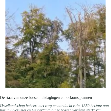
De staat van onze bossen: uitdagingen en toekomstplannen
IJssellandschap beheert met zorg en aandacht ruim 1350 hectare aan
bos in Overijssel en Gelderland. Onze bossen variëren sterk: van