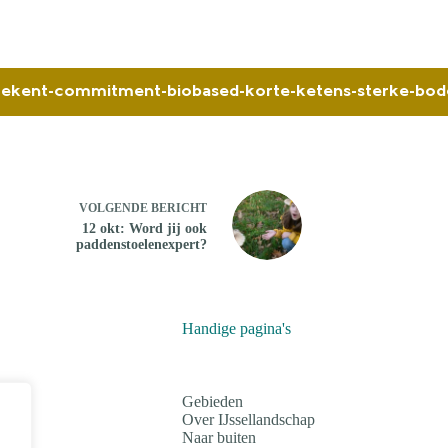
chap-tekent-commitment-biobased-korte-ketens-sterke-
VOLGENDE
BERICHT
12 okt: Word jij ook
paddenstoelenexpert?
Handige pagina's
Gebieden
Over IJssellandschap
Naar buiten