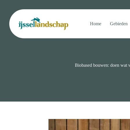
Ga
naar
de
inhoud
Home
Gebieden
Biobased bouwen: doen wat 