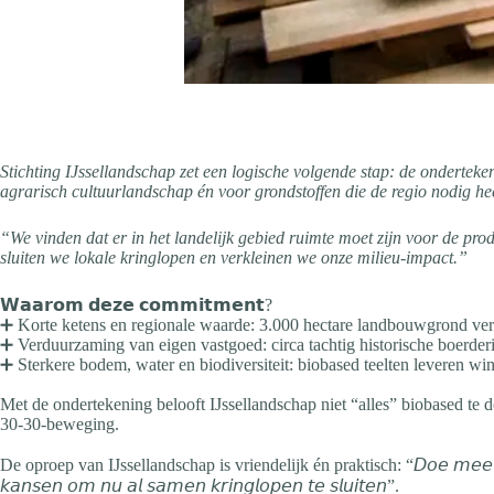
Stichting IJssellandschap zet een logische volgende stap: de ondertek
agrarisch cultuurlandschap én voor grondstoffen die de regio nodig hee
“We vinden dat er in het landelijk gebied ruimte moet zijn voor de pr
sluiten we lokale kringlopen en verkleinen we onze milieu-impact.”
𝗪𝗮𝗮𝗿𝗼𝗺 𝗱𝗲𝘇𝗲 𝗰𝗼𝗺𝗺𝗶𝘁𝗺𝗲𝗻𝘁?
➕ Korte ketens en regionale waarde: 3.000 hectare landbouwgrond ver
➕ Verduurzaming van eigen vastgoed: circa tachtig historische boerder
➕ Sterkere bodem, water en biodiversiteit: biobased teelten leveren wi
Met de ondertekening belooft IJssellandschap niet “alles” biobased te 
30-30-beweging.
De oproep van IJssellandschap is vriendelijk én praktisch: “𝘋𝘰𝘦 𝘮𝘦𝘦 𝘰𝘱 𝘥𝘦 𝘮𝘢𝘯
𝘬𝘢𝘯𝘴𝘦𝘯 𝘰𝘮 𝘯𝘶 𝘢𝘭 𝘴𝘢𝘮𝘦𝘯 𝘬𝘳𝘪𝘯𝘨𝘭𝘰𝘱𝘦𝘯 𝘵𝘦 𝘴𝘭𝘶𝘪𝘵𝘦𝘯”.