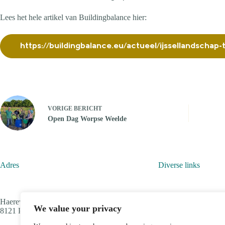
Lees het hele artikel van Buildingbalance hier:
https://buildingbalance.eu/actueel/ijssellands
VORIGE
BERICHT
Open Dag Worpse Weelde
Adres
Diverse links
Haereweg 4
Contact
We value your privacy
8121 PJ Olst
Privacy verklaring
Agenda