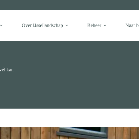
Over IJssellandschap
Beheer
Naar b
wél kan