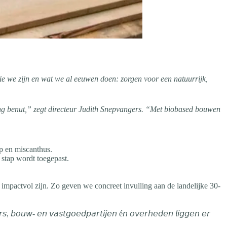
ie we zijn en wat we al eeuwen doen: zorgen voor een natuurrijk,
ving benut,” zegt directeur Judith Snepvangers. “Met biobased bouwen
p en miscanthus.
 stap wordt toegepast.
 impactvol zijn. Zo geven we concreet invulling aan de landelijke 30-
𝘶𝘸- 𝘦𝘯 𝘷𝘢𝘴𝘵𝘨𝘰𝘦𝘥𝘱𝘢𝘳𝘵𝘪𝘫𝘦𝘯 é𝘯 𝘰𝘷𝘦𝘳𝘩𝘦𝘥𝘦𝘯 𝘭𝘪𝘨𝘨𝘦𝘯 𝘦𝘳