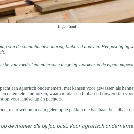
Eigen hout
ening van de commitmentverklaring biobased bouwen. Het past bij bij w
ft.
oductie van voedsel én materialen die je bij voorkeur in de eigen omge
pacht aan agrarisch ondernemers, met kansen voor gewassen als henne
ijen en enkele landhuizen, waar circulair en biobased bouwen stap voor
nst op voor landschap én pachters.
doen, maar wél om maatregelen op te pakken die haalbaar, betaalbaar en
𝘦𝘳 𝘥𝘪𝘦 𝘣𝘪𝘫 𝘫𝘰𝘶 𝘱𝘢𝘴𝘵. 𝘝𝘰𝘰𝘳 𝘢𝘨𝘳𝘢𝘳𝘪𝘴𝘤𝘩 𝘰𝘯𝘥𝘦𝘳𝘯𝘦𝘮𝘦𝘳𝘴, 𝘣