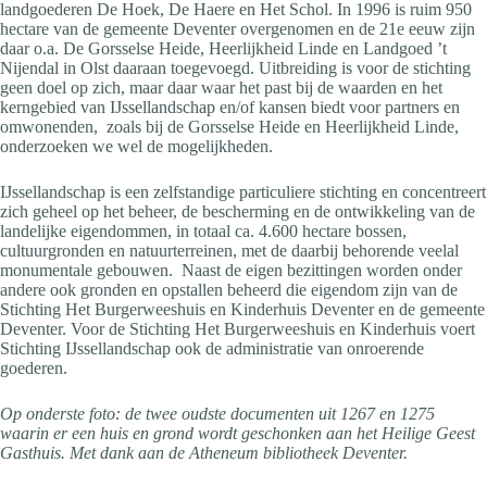
landgoederen De Hoek, De Haere en Het Schol. In 1996 is ruim 950
hectare van de gemeente Deventer overgenomen en de 21e eeuw zijn
daar o.a. De Gorsselse Heide, Heerlijkheid Linde en Landgoed ’t
Nijendal in Olst daaraan toegevoegd. Uitbreiding is voor de stichting
geen doel op zich, maar daar waar het past bij de waarden en het
kerngebied van IJssellandschap en/of kansen biedt voor partners en
omwonenden, zoals bij de Gorsselse Heide en Heerlijkheid Linde,
onderzoeken we wel de mogelijkheden.
IJssellandschap is een zelfstandige particuliere stichting en concentreert
zich geheel op het beheer, de bescherming en de ontwikkeling van de
landelijke eigendommen, in totaal ca. 4.600 hectare bossen,
cultuurgronden en natuurterreinen, met de daarbij behorende veelal
monumentale gebouwen. Naast de eigen bezittingen worden onder
andere ook gronden en opstallen beheerd die eigendom zijn van de
Stichting Het Burgerweeshuis en Kinderhuis Deventer en de gemeente
Deventer. Voor de Stichting Het Burgerweeshuis en Kinderhuis voert
Stichting IJssellandschap ook de administratie van onroerende
goederen.
Op onderste foto: de twee oudste documenten uit 1267 en 1275
waarin er een huis en grond wordt geschonken aan het Heilige Geest
Gasthuis. Met dank aan de Atheneum bibliotheek Deventer.