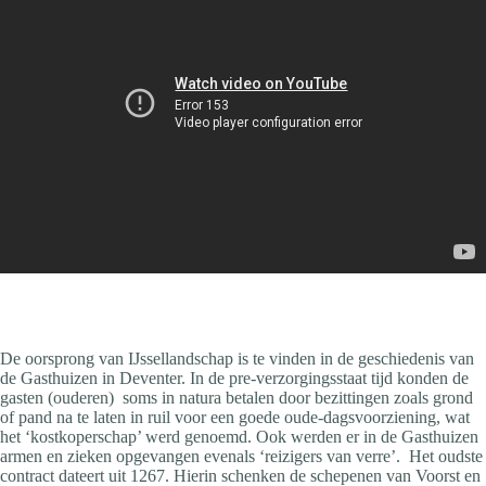
De oorsprong van IJssellandschap is te vinden in de geschiedenis van
de Gasthuizen in Deventer. In de pre-verzorgingsstaat tijd konden de
gasten (ouderen) soms in natura betalen door bezittingen zoals grond
of pand na te laten in ruil voor een goede oude-dagsvoorziening, wat
het ‘kostkoperschap’ werd genoemd. Ook werden er in de Gasthuizen
armen en zieken opgevangen evenals ‘reizigers van verre’. Het oudste
contract dateert uit 1267. Hierin schenken de schepenen van Voorst en