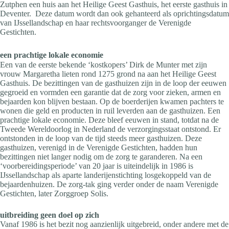
Zutphen een huis aan het Heilige Geest Gasthuis, het eerste gasthuis in
Deventer. Deze datum wordt dan ook gehanteerd als oprichtingsdatum
van IJssellandschap en haar rechtsvoorganger de Verenigde
Gestichten.
een prachtige lokale economie
Een van de eerste bekende ‘kostkopers’ Dirk de Munter met zijn
vrouw Margaretha lieten rond 1275 grond na aan het Heilige Geest
Gasthuis. De bezittingen van de gasthuizen zijn in de loop der eeuwen
gegroeid en vormden een garantie dat de zorg voor zieken, armen en
bejaarden kon blijven bestaan. Op de boerderijen kwamen pachters te
wonen die geld en producten in ruil leverden aan de gasthuizen. Een
prachtige lokale economie. Deze bleef eeuwen in stand, totdat na de
Tweede Wereldoorlog in Nederland de verzorgingsstaat ontstond. Er
ontstonden in de loop van de tijd steeds meer gasthuizen. Deze
gasthuizen, verenigd in de Verenigde Gestichten, hadden hun
bezittingen niet langer nodig om de zorg te garanderen. Na een
‘voorbereidingsperiode’ van 20 jaar is uiteindelijk in 1986 is
IJssellandschap als aparte landerijenstichting losgekoppeld van de
bejaardenhuizen. De zorg-tak ging verder onder de naam Verenigde
Gestichten, later Zorggroep Solis.
uitbreiding geen doel op zich
Vanaf 1986 is het bezit nog aanzienlijk uitgebreid, onder andere met de