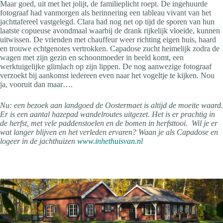
Maar goed, uit met het jolijt, de familieplicht roept. De ingehuurde
fotograaf had vanmorgen als herinnering een tableau vivant van het
jachttafereel vastgelegd. Clara had nog net op tijd de sporen van hun
laatste copueuse avondmaal waarbij de drank rijkelijk vloeide, kunnen
uitwissen. De vrienden met chauffeur weer richting eigen huis, haard
en trouwe echtgenotes vertrokken. Capadose zucht heimelijk zodra de
wagen met zijn gezin en schoonmoeder in beeld komt, een
werktuigelijke glimlach op zijn lippen. De nog aanwezige fotograaf
verzoekt bij aankomst iedereen even naar het vogeltje te kijken. Nou
ja, vooruit dan maar….
Nu: een bezoek aan landgoed de Oostermaet is altijd de moeite waard.
Er is een aantal hazepad wandelroutes uitgezet. Het is er prachtig in
de herfst, met vele paddenstoelen en de bomen in herfsttooi. Wil je er
wat langer blijven en het verleden ervaren? Waan je als Capadose en
logeer in de jachthuizen
www.inhethuisvan.nl