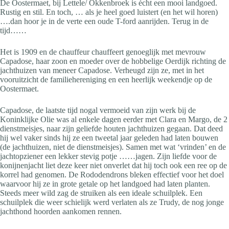
De Oostermaet, bij Lettele/ Okkenbroek is écht een mooi landgoed.
Rustig en stil. En toch, … als je heel goed luistert (en het wil horen)
….dan hoor je in de verte een oude T-ford aanrijden. Terug in de
tijd……
Het is 1909 en de chauffeur chauffeert genoeglijk met mevrouw
Capadose, haar zoon en moeder over de hobbelige Oerdijk richting de
jachthuizen van meneer Capadose. Verheugd zijn ze, met in het
vooruitzicht de familiehereniging en een heerlijk weekendje op de
Oostermaet.
Capadose, de laatste tijd nogal vermoeid van zijn werk bij de
Koninklijke Olie was al enkele dagen eerder met Clara en Margo, de 2
dienstmeisjes, naar zijn geliefde houten jachthuizen gegaan. Dat deed
hij wel vaker sinds hij ze een tweetal jaar geleden had laten bouwen
(de jachthuizen, niet de dienstmeisjes). Samen met wat ‘vrinden’ en de
jachtopziener een lekker stevig potje ……jagen. Zijn liefde voor de
konijnenjacht liet deze keer niet onverlet dat hij toch ook een ree op de
korrel had genomen. De Rododendrons bleken effectief voor het doel
waarvoor hij ze in grote getale op het landgoed had laten planten.
Steeds meer wild zag de struiken als een ideale schuilplek. Een
schuilplek die weer schielijk werd verlaten als ze Trudy, de nog jonge
jachthond hoorden aankomen rennen.