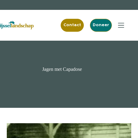
Ga
naar
de
inhoud
Contact
Doneer
Jagen met Capadose