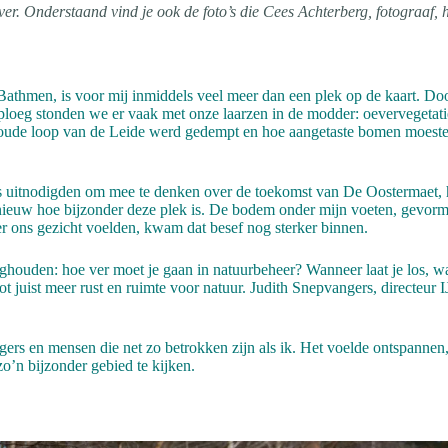
over. Onderstaand vind je ook de foto’s die Cees Achterberg, fotograaf, 
athmen, is voor mij inmiddels veel meer dan een plek op de kaart. Door 
loeg stonden we er vaak met onze laarzen in de modder: oevervegetatie
e oude loop van de Leide werd gedempt en hoe aangetaste bomen moest
s uitnodigden om mee te denken over de toekomst van De Oostermaet, h
opnieuw hoe bijzonder deze plek is. De bodem onder mijn voeten, gevorm
r ons gezicht voelden, kwam dat besef nog sterker binnen.
ghouden: hoe ver moet je gaan in natuurbeheer? Wanneer laat je los, wa
n tot juist meer rust en ruimte voor natuur. Judith Snepvangers, directe
ers en mensen die net zo betrokken zijn als ik. Het voelde ontspannen,
o’n bijzonder gebied te kijken.