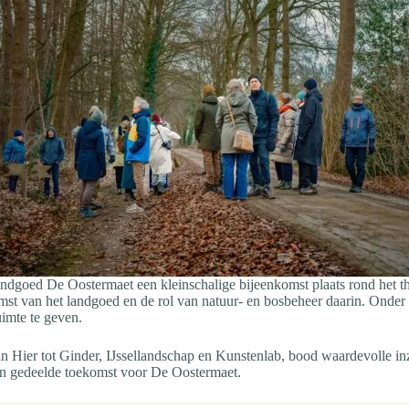
goed De Oostermaet een kleinschalige bijeenkomst plaats rond het th
st van het landgoed en de rol van natuur- en bosbeheer daarin. Onde
imte te geven.
an Hier tot Ginder, IJssellandschap en Kunstenlab, bood waardevolle i
 een gedeelde toekomst voor De Oostermaet.