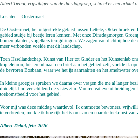
Albert Tiebot, vrijwilliger van de dinsdaggroep, schreef er een artikel 
Loslaten – Oostermaet
De Oostermaet, het uitgestrekte gebied tussen Lettele, Okkenbroek en B
gebied stukje bij beetje leren kennen. Met onze Dinsdagmorgen Groenp
bomen planten, vogelkers terugdringen. We zagen van dichtbij hoe d
meer verbonden voelde met dit landschap.
Toen IJssellandschap, Kunst van Hier tot Ginder en het Kunstenlab on
koptelefoon, luisterend naar een brief aan het gebied zelf, voelde ik 
de bevroren Bosbaan, waar we het ijs aanraakten en het smeltwater ove
In kleine groepjes spraken we daarna over vragen die me al langer bezi
duidelijk hoe verschillend de visies zijn. Van recreatieve uitbreidinge
toekomstbeeld voor het gebied.
Voor mij was deze middag waardevol. Ik ontmoette bewoners, vrijwillig
te verbreden, merkte ik hoe rijk het is om samen naar de toekomst van z
Albert Tiebot, febr 2026