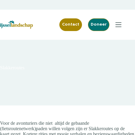
Ga
naar
de
inhoud
Contact
Doneer
Slakkeroutes
Voor de avonturiers die niet altijd de gebaande
(fietsroutenetwerk)paden willen volgen zijn er Slakkeroutes op de
kaart gezet. Kortere ritjes met mooie verhalen en bezienswaardigheden