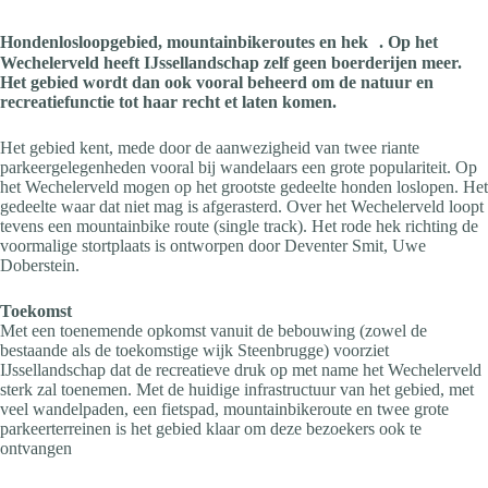
Hondenlosloopgebied, mountainbikeroutes en hek . Op het
Wechelerveld heeft IJssellandschap zelf geen boerderijen meer.
Het gebied wordt dan ook vooral beheerd om de natuur en
recreatiefunctie tot haar recht et laten komen.
Het gebied kent, mede door de aanwezigheid van twee riante
parkeergelegenheden vooral bij wandelaars een grote populariteit. Op
het Wechelerveld mogen op het grootste gedeelte honden loslopen. Het
gedeelte waar dat niet mag is afgerasterd. Over het Wechelerveld loopt
tevens een mountainbike route (single track). Het rode hek richting de
voormalige stortplaats is ontworpen door Deventer Smit, Uwe
Doberstein.
Toekomst
Met een toenemende opkomst vanuit de bebouwing (zowel de
bestaande als de toekomstige wijk Steenbrugge) voorziet
IJssellandschap dat de recreatieve druk op met name het Wechelerveld
sterk zal toenemen. Met de huidige infrastructuur van het gebied, met
veel wandelpaden, een fietspad, mountainbikeroute en twee grote
parkeerterreinen is het gebied klaar om deze bezoekers ook te
ontvangen