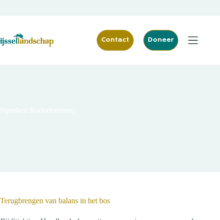
Ga
naar
de
inhoud
Contact
Doneer
Inperken Rododendrons
Terugbrengen van balans in het bos