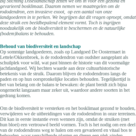
Bij Stichting IJssellandschap zetten we ons in voor een gezond en
gevarieerd bosklimaat. Daarom nemen we maatregelen om de
rododendron, een invasieve exoot, op een aantal van onze
landgoederen in te perken. We begrijpen dat dit vragen oproept, omdat
deze struik een beeldbepalend element vormt. Toch is ingrijpen
noodzakelijk om de biodiversiteit te beschermen en de natuurlijke
(bodem)balans te behouden.
Behoud van biodiversiteit en landschap
Op sommige landgoederen, zoals op Landgoed De Oostermaet in
Lettele/Okkenbroek, is de rododendron van oudsher aangeplant als
schuilplek voor wild, wat past binnen de historie van dit voormalige
jachtlandgoed. Wij hechten waarde aan deze cultuurhistorische
betekenis van de struik. Daarom blijven de rododendrons langs de
paden en op hun oorspronkelijke locaties behouden. Tegelijkertijd is
het van belang om de balans te bewaken: de plant breidt zich bijna
ongemerkt langzaam maar zeker uit, waardoor andere soorten in het
gedrang komen.
Om de biodiversiteit te versterken en het bosklimaat gezond te houden,
verwijderen we de uitbreidingen van de rododendron in onze terreinen.
Dit kan in eerste instantie even wennen zijn, omdat de struiken (met
hun bloei) een vertrouwd beeld vormen. Toch is het nodig om een deel
van de rododendrons weg te halen om een gevarieerd en vitaal bos te
behouden, waar verschillende planten en dieren een plek vinden.