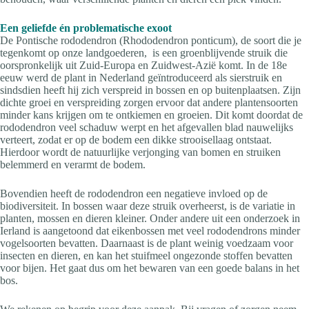
Een geliefde én problematische exoot
De Pontische rododendron (Rhododendron ponticum), de soort die je
tegenkomt op onze landgoederen, is een groenblijvende struik die
oorspronkelijk uit Zuid-Europa en Zuidwest-Azië komt. In de 18e
eeuw werd de plant in Nederland geïntroduceerd als sierstruik en
sindsdien heeft hij zich verspreid in bossen en op buitenplaatsen. Zijn
dichte groei en verspreiding zorgen ervoor dat andere plantensoorten
minder kans krijgen om te ontkiemen en groeien. Dit komt doordat de
rododendron veel schaduw werpt en het afgevallen blad nauwelijks
verteert, zodat er op de bodem een dikke strooisellaag ontstaat.
Hierdoor wordt de natuurlijke verjonging van bomen en struiken
belemmerd en verarmt de bodem.
Bovendien heeft de rododendron een negatieve invloed op de
biodiversiteit. In bossen waar deze struik overheerst, is de variatie in
planten, mossen en dieren kleiner. Onder andere uit een onderzoek in
Ierland is aangetoond dat eikenbossen met veel rododendrons minder
vogelsoorten bevatten. Daarnaast is de plant weinig voedzaam voor
insecten en dieren, en kan het stuifmeel ongezonde stoffen bevatten
voor bijen. Het gaat dus om het bewaren van een goede balans in het
bos.