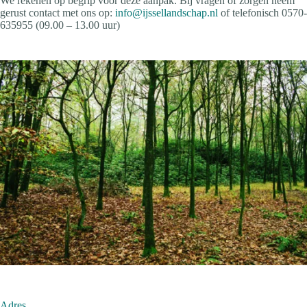
We rekenen op begrip voor deze aanpak. Bij vragen of zorgen neem
gerust contact met ons op:
info@ijssellandschap.nl
of telefonisch 0570-
635955 (09.00 – 13.00 uur)
Adres