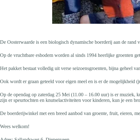
De Oosterwaarde is een biologisch dynamische boerderij aan de rand v
Op de vruchtbare esbodem worden al sinds 1994 heerlijke groenten get
Het pakket bestaat volledig uit verse seizoensgroenten, bijna geheel van
Ook wordt er graan geteeld voor eigen meel en is er de mogelijkheid (j
Op de opendag op zaterdag 25 Mei (11.00 – 16.00 uur) is er muziek, ku
zijn er speurtochten en knutselactiviteiten voor kinderen, kun je een
De boerderijwinkel met een breed aanbod van groente, fruit, eieren, m
Wees welkom!
Adres: Sallandsweg 6, Diepenveen