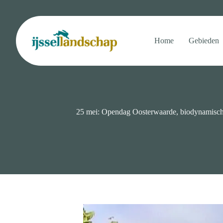
Ga
naar
de
inhoud
Home
Gebieden
25 mei: Opendag Oosterwaarde, biodynamisch