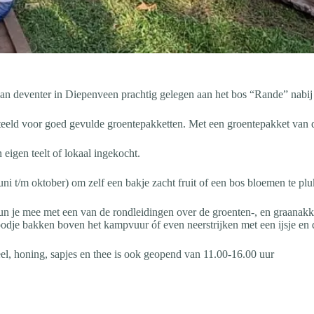
an deventer in Diepenveen prachtig gelegen aan het bos “Rande” nabij 
eeld voor goed gevulde groentepakketten. Met een groentepakket van d
 eigen teelt of lokaal ingekocht.
uni t/m oktober) om zelf een bakje zacht fruit of een bos bloemen te pl
n je mee met een van de rondleidingen over de groenten-, en graanakker
 broodje bakken boven het kampvuur óf even neerstrijken met een ijsje 
eel, honing, sapjes en thee is ook geopend van 11.00-16.00 uur