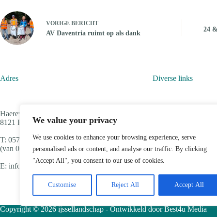
VORIGE
BERICHT
24 &
AV Daventria ruimt op als dank
Adres
Diverse links
Haereweg 4
Contact
We value your privacy
8121 PJ Olst
Privacy verklaring
Agenda
We use cookies to enhance your browsing experience, serve
T: 0570 635 955
(van 09.00 - 13.00 uur)
personalised ads or content, and analyse our traffic. By clicking
"Accept All", you consent to our use of cookies.
E: info@ijssellandschap.nl
Customise
Reject All
Accept All
Copyright © 2026 ijssellandschap - Ontwikkeld door
Best4u Media