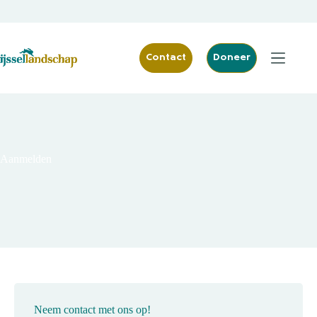
Ga
naar
de
inhoud
Contact
Doneer
Aanmelden
Neem contact met ons op!