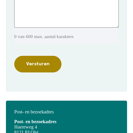
0 van 600 max. aantal karakters
Post- en bezoekadres
Post- en bezoekadres
Haereweg 4
8121 PJ Olst