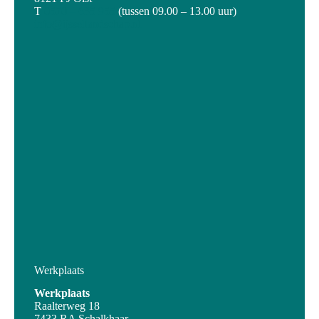
T
0570 – 635 955
(tussen 09.00 – 13.00 uur)
info@ijssellandschap.nl
Werkplaats
Werkplaats
Raalterweg 18
7433 RA Schalkhaar