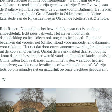
De meest recente en in het oogspringende – want vanaf de weg
zichtbare – rietendaken die zijn gerenoveerd zijn: Erve Overweg aan
de Raalterweg in Diepenveen, de Schaapskooi in Bathmen, De rietkap
van de hooiberg bij de Grote Brander in Okkenbroek, de kleine
katerstede aan de Rijksstraatweg in Olst en de Kletterstraat. Zie fotos.
Rob Ruiter: ‘Natuurlijk is het bewerkelijk, maar riet is prachtig
ambachtelijk. Echt puur vakwerk. Het ziet er mooi uit als
dakbedekking en het isoleert ook nog eens heel goed. En dan te
bedenken dat vroeger riet (of stro) stond voor armoede, en dakpannen
voor rijkdom. Het riet dat door onze aannemers wordt gebruikt, komt
uit de kop van Overijssel. Omdat de waterkwaliteit daar zo hoog is,
komt daar het beste riet ter wereld vandaan. In andere landen, zoals in
China, zitten toch vaak meer zuren in het water, waardoor het riet
simpelweg zwakker qua kwaliteit is of wordt na de ‘oogst’. We zijn
trots op ons inlandse riet en natuurlijk op onze prachtige gebouwen”.
JN