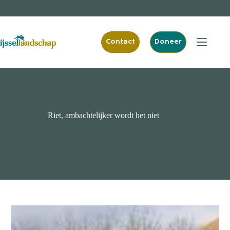
Ga
naar
de
inhoud
Contact
Doneer
Riet, ambachtelijker wordt het niet