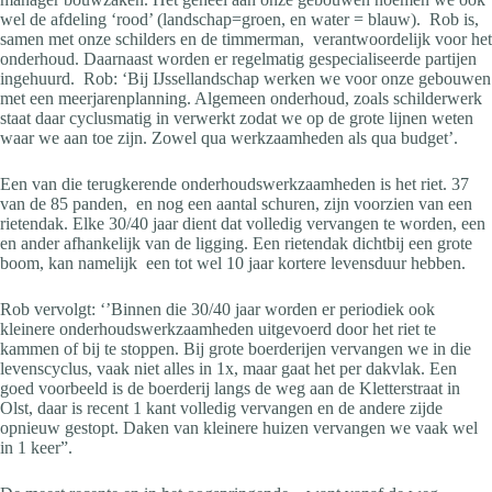
wel de afdeling ‘rood’ (landschap=groen, en water = blauw). Rob is,
samen met onze schilders en de timmerman, verantwoordelijk voor het
onderhoud. Daarnaast worden er regelmatig gespecialiseerde partijen
ingehuurd. Rob: ‘Bij IJssellandschap werken we voor onze gebouwen
met een meerjarenplanning. Algemeen onderhoud, zoals schilderwerk
staat daar cyclusmatig in verwerkt zodat we op de grote lijnen weten
waar we aan toe zijn. Zowel qua werkzaamheden als qua budget’.
Een van die terugkerende onderhoudswerkzaamheden is het riet. 37
van de 85 panden, en nog een aantal schuren, zijn voorzien van een
rietendak. Elke 30/40 jaar dient dat volledig vervangen te worden, een
en ander afhankelijk van de ligging. Een rietendak dichtbij een grote
boom, kan namelijk een tot wel 10 jaar kortere levensduur hebben.
Rob vervolgt: ‘’Binnen die 30/40 jaar worden er periodiek ook
kleinere onderhoudswerkzaamheden uitgevoerd door het riet te
kammen of bij te stoppen. Bij grote boerderijen vervangen we in die
levenscyclus, vaak niet alles in 1x, maar gaat het per dakvlak. Een
goed voorbeeld is de boerderij langs de weg aan de Kletterstraat in
Olst, daar is recent 1 kant volledig vervangen en de andere zijde
opnieuw gestopt. Daken van kleinere huizen vervangen we vaak wel
in 1 keer”.