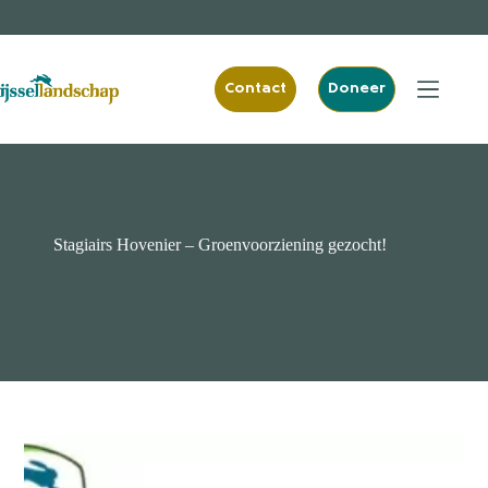
Ga
naar
de
inhoud
Contact
Doneer
Stagiairs Hovenier – Groenvoorziening gezocht!