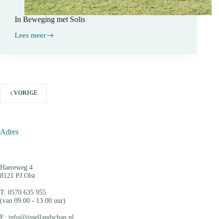
In Beweging met Solis
Lees meer
In
Beweging
met
Solis
VORIGE
Adres
Haereweg 4
8121 PJ Olst
T: 0570 635 955
(van 09.00 - 13.00 uur)
E: info@ijssellandschap.nl