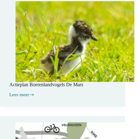
Actieplan Boerenlandvogels De Mars
Lees meer
Actieplan
Boerenlandvogels
De
Mars