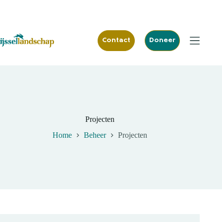
Ga
naar
de
inhoud
Contact
Doneer
Projecten
Home
Beheer
Projecten