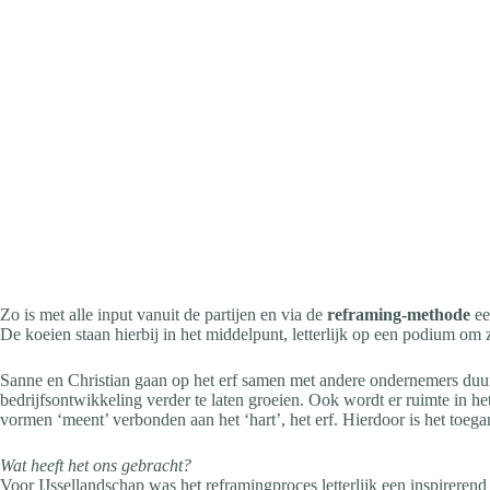
Zo is met alle input vanuit de partijen en via de
reframing-methode
ee
De koeien staan hierbij in het middelpunt, letterlijk op een podium om 
Sanne en Christian gaan op het erf samen met andere ondernemers du
bedrijfsontwikkeling verder te laten groeien. Ook wordt er ruimte in h
vormen ‘meent’ verbonden aan het ‘hart’, het erf. Hierdoor is het toega
Wat heeft het ons gebracht?
Voor IJssellandschap was het reframingproces letterlijk een inspireren