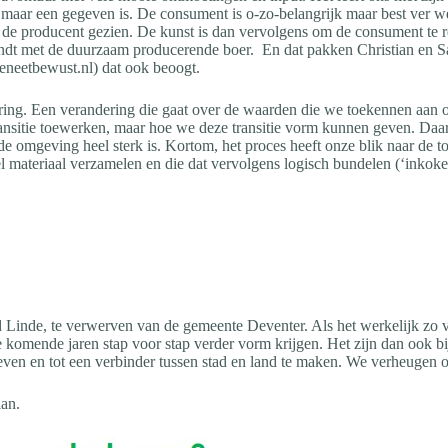
 maar een gegeven is. De consument is o-zo-belangrijk maar best ver w
de producent gezien. De kunst is dan vervolgens om de consument te ref
bindt met de duurzaam producerende boer. En dat pakken Christian en 
eneetbewust.nl) dat ook beoogt.
ing. Een verandering die gaat over de waarden die we toekennen aan 
nsitie toewerken, maar hoe we deze transitie vorm kunnen geven. Daarn
e omgeving heel sterk is. Kortom, het proces heeft onze blik naar de
el materiaal verzamelen en die dat vervolgens logisch bundelen (‘inkok
 Linde, te verwerven van de gemeente Deventer. Als het werkelijk zo ver
omende jaren stap voor stap verder vorm krijgen. Het zijn dan ook bi
ven en tot een verbinder tussen stad en land te maken. We verheugen 
lan.