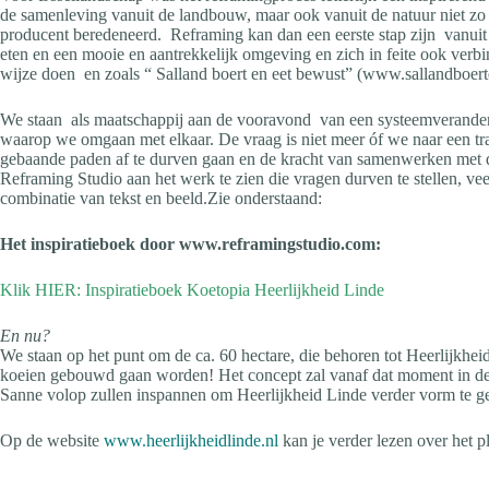
de samenleving vanuit de landbouw, maar ook vanuit de natuur niet zo
producent beredeneerd. Reframing kan dan een eerste stap zijn vanuit 
eten en een mooie en aantrekkelijk omgeving en zich in feite ook ver
wijze doen en zoals “ Salland boert en eet bewust” (www.sallandboert
We staan als maatschappij aan de vooravond van een systeemverander
waarop we omgaan met elkaar. De vraag is niet meer óf we naar een tra
gebaande paden af te durven gaan en de kracht van samenwerken met d
Reframing Studio aan het werk te zien die vragen durven te stellen, ve
combinatie van tekst en beeld.Zie onderstaand:
Het inspiratieboek door www.reframingstudio.com:
Klik HIER: Inspiratieboek Koetopia Heerlijkheid Linde
En nu?
We staan op het punt om de ca. 60 hectare, die behoren tot Heerlijkheid
koeien gebouwd gaan worden! Het concept zal vanaf dat moment in de k
Sanne volop zullen inspannen om Heerlijkheid Linde verder vorm te ge
Op de website
www.heerlijkheidlinde.nl
kan je verder lezen over het p