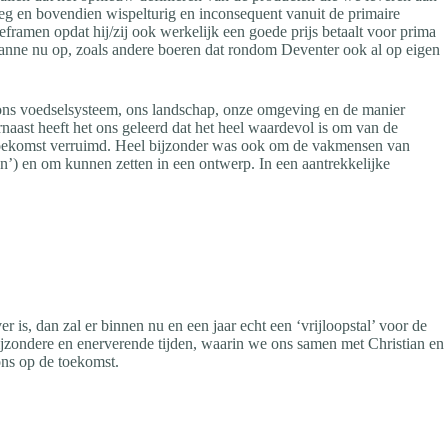
eg en bovendien wispelturig en inconsequent vanuit de primaire
ramen opdat hij/zij ook werkelijk een goede prijs betaalt voor prima
Sanne nu op, zoals andere boeren dat rondom Deventer ook al op eigen
ons voedselsysteem, ons landschap, onze omgeving en de manier
aast heeft het ons geleerd dat het heel waardevol is om van de
 toekomst verruimd. Heel bijzonder was ook om de vakmensen van
en’) en om kunnen zetten in een ontwerp. In een aantrekkelijke
 is, dan zal er binnen nu en een jaar echt een ‘vrijloopstal’ voor de
jzondere en enerverende tijden, waarin we ons samen met Christian en
ons op de toekomst.