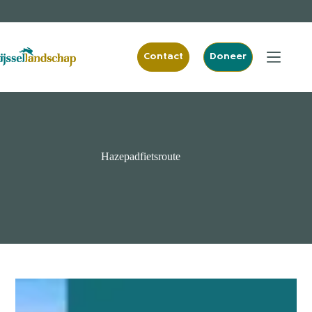
Ga
naar
de
inhoud
Contact
Doneer
Hazepadfietsroute