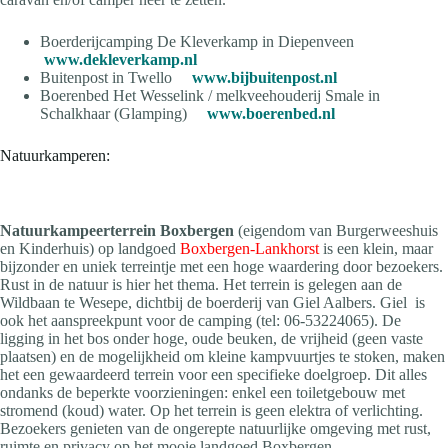
Boerderijcamping De Kleverkamp in Diepenveen
www.dekleverkamp.nl
Buitenpost in Twello
www.bijbuitenpost.nl
Boerenbed Het Wesselink / melkveehouderij Smale in
Schalkhaar (Glamping)
www.boerenbed.nl
Natuurkamperen:
Natuurkampeerterrein Boxbergen
(eigendom van Burgerweeshuis
en Kinderhuis) op landgoed
Boxbergen-Lankhorst
is een klein, maar
bijzonder en uniek terreintje met een hoge waardering door bezoekers.
Rust in de natuur is hier het thema. Het terrein is gelegen aan de
Wildbaan te Wesepe, dichtbij de boerderij van Giel Aalbers. Giel is
ook het aanspreekpunt voor de camping (tel: 06-53224065). De
ligging in het bos onder hoge, oude beuken, de vrijheid (geen vaste
plaatsen) en de mogelijkheid om kleine kampvuurtjes te stoken, maken
het een gewaardeerd terrein voor een specifieke doelgroep. Dit alles
ondanks de beperkte voorzieningen: enkel een toiletgebouw met
stromend (koud) water. Op het terrein is geen elektra of verlichting.
Bezoekers genieten van de ongerepte natuurlijke omgeving met rust,
ruimte en privacy op het mooie landgoed Boxbergen.