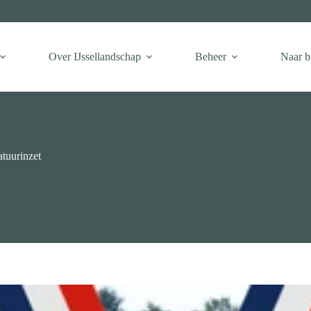
Over IJssellandschap
Beheer
Naar b
atuurinzet