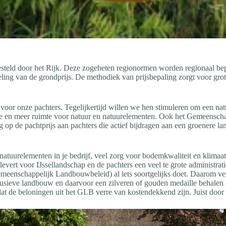
gesteld door het Rijk. Deze zogeheten regionormen worden regionaal bep
ing van de grondprijs. De methodiek van prijsbepaling zorgt voor grote 
voor onze pachters. Tegelijkertijd willen we hen stimuleren om een natu
ie en meer ruimte voor natuur en natuurelementen. Ook het Gemeensch
 op de pachtprijs aan pachters die actief bijdragen aan een groenere l
natuurelementen in je bedrijf, veel zorg voor bodemkwaliteit en klimaat
n, levert voor IJssellandschap en de pachters een veel te grote administ
meenschappelijk Landbouwbeleid) al iets soortgelijks doet. Daarom ver
lusieve landbouw en daarvoor een zilveren of gouden medaille behalen
dat de beloningen uit het GLB verre van kostendekkend zijn. Juist door