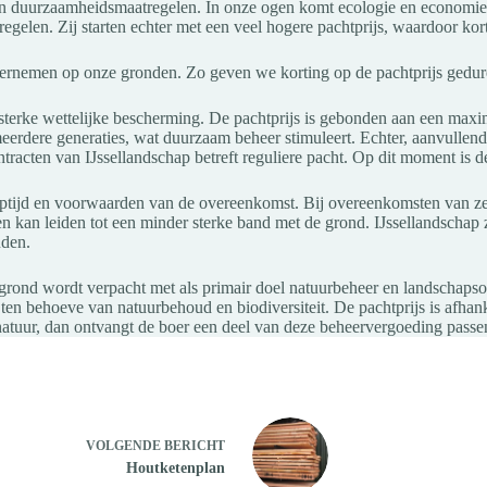
ken duurzaamheidsmaatregelen. In onze ogen komt ecologie en economie z
len. Zij starten echter met een veel hogere pachtprijs, waardoor kort
dernemen op onze gronden. Zo geven we korting op de pachtprijs gedure
 sterke wettelijke bescherming. De pachtprijs is gebonden aan een max
eerdere generaties, wat duurzaam beheer stimuleert. Echter, aanvullen
contracten van IJssellandschap betreft reguliere pacht. Op dit moment 
looptijd en voorwaarden van de overeenkomst. Bij overeenkomsten van zes
en kan leiden tot een minder sterke band met de grond. IJssellandschap 
uden.
grond wordt verpacht met als primair doel natuurbeheer en landschapson
 ten behoeve van natuurbehoud en biodiversiteit. De pachtprijs is afha
 natuur, dan ontvangt de boer een deel van deze beheervergoeding pass
VOLGENDE
BERICHT
Houtketenplan