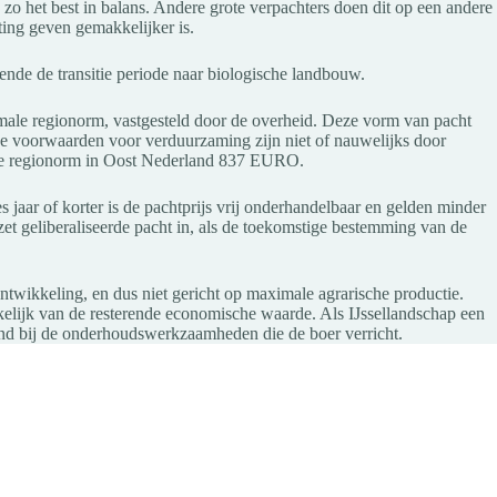
o het best in balans. Andere grote verpachters doen dit op een andere
ing geven gemakkelijker is.
nde de transitie periode naar biologische landbouw.
imale regionorm, vastgesteld door de overheid. Deze vorm van pacht
de voorwaarden voor verduurzaming zijn niet of nauwelijks door
is de regionorm in Oost Nederland 837 EURO.
 jaar of korter is de pachtprijs vrij onderhandelbaar en gelden minder
zet geliberaliseerde pacht in, als de toekomstige bestemming van de
twikkeling, en dus niet gericht op maximale agrarische productie.
nkelijk van de resterende economische waarde. Als IJssellandschap een
end bij de onderhoudswerkzaamheden die de boer verricht.