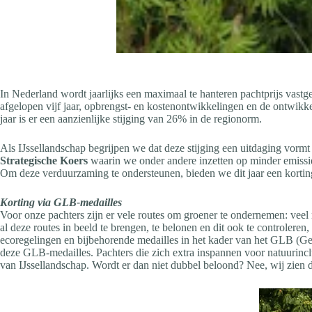
In Nederland wordt jaarlijks een maximaal te hanteren pachtprijs vast
afgelopen vijf jaar, opbrengst- en kostenontwikkelingen en de ontwikkel
jaar is er een aanzienlijke stijging van 26% in de regionorm.
Als IJssellandschap begrijpen we dat deze stijging een uitdaging vormt 
Strategische Koers
waarin we onder andere inzetten op minder emiss
Om deze verduurzaming te ondersteunen, bieden we dit jaar een korting
Korting via GLB-medailles
Voor onze pachters zijn er vele routes om groener te ondernemen: veel 
al deze routes in beeld te brengen, te belonen en dit ook te controlere
ecoregelingen en bijbehorende medailles in het kader van het GLB (Ge
deze GLB-medailles. Pachters die zich extra inspannen voor natuurinc
van IJssellandschap. Wordt er dan niet dubbel beloond? Nee, wij zien 