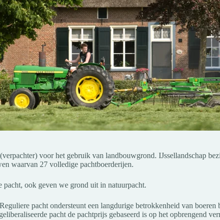
ar (verpachter) voor het gebruik van landbouwgrond. IJssellandschap be
en waarvan 27 volledige pachtboerderijen.
e pacht, ook geven we grond uit in natuurpacht.
. Reguliere pacht ondersteunt een langdurige betrokkenheid van boeren b
geliberaliseerde pacht de pachtprijs gebaseerd is op het opbrengend v