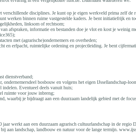
/of ervaring in een vergelijkbare functie. Daarnaast waarderen we:
t verschillende disciplines. Je kunt op je eigen werkveld prima zelf de ro
nt werken binnen ruime vastgestelde kaders. Je bent initiatiefrijk en t
ogelijkheden, linksom of rechtsom;
van afspraken, informatie en bestanden doe je vlot en kost je weinig m
ice365);
contacten met (agrarische)ondernemers en overheden;
ht en erfpacht, ruimtelijke ordening en projectleiding. Je bent cijferm
ast dienstverband;
ur, ondernemersdeel bosbouw en volgens het eigen IJssellandschap-loo
el indelen. Eventueel deels vanuit huis;
el ruimte voor jouw inbreng;
nd, waarbij je bijdraagt aan een duurzaam landelijk gebied met de foc
 760 jaar werkt aan een duurzaam agrarisch cultuurlandschap in de regi
bij aan landschap, landbouw en natuur voor de lange termijn. www.ijs