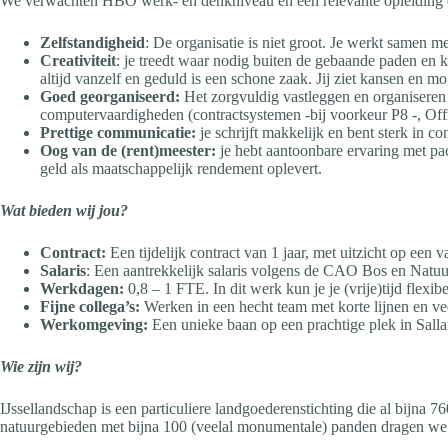
We verwachten HBO werk- en denkniveau en een relevante opleiding en
Zelfstandigheid
: De organisatie is niet groot. Je werkt samen me
Creativiteit
: je treedt waar nodig buiten de gebaande paden en ku
altijd vanzelf en geduld is een schone zaak. Jij ziet kansen en m
Goed georganiseerd:
Het zorgvuldig vastleggen en organiseren 
computervaardigheden (contractsystemen -bij voorkeur P8 -, Off
Prettige communicatie:
je schrijft makkelijk en bent sterk in 
Oog van de (rent)meester:
je hebt aantoonbare ervaring met pac
geld als maatschappelijk rendement oplevert.
Wat bieden wij jou?
Contract:
Een tijdelijk contract van 1 jaar, met uitzicht op een v
Salaris
: Een aantrekkelijk salaris volgens de CAO Bos en Natu
Werkdagen:
0,8 – 1 FTE. In dit werk kun je je (vrije)tijd flexib
Fijne collega’s:
Werken in een hecht team met korte lijnen en ve
Werkomgeving:
Een unieke baan op een prachtige plek in Salla
Wie zijn wij?
IJssellandschap is een particuliere landgoederenstichting die al bijna
natuurgebieden met bijna 100 (veelal monumentale) panden dragen we 