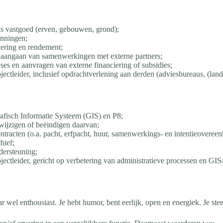
ns vastgoed (erven, gebouwen, grond);
nningen;
ering en rendement;
et aangaan van samenwerkingen met externe partners;
es en aanvragen van externe financiering of subsidies;
ctleider, inclusief opdrachtverlening aan derden (adviesbureaus, (lands
rafisch Informatie Systeem (GIS) en P8;
wijzigen of beëindigen daarvan;
ntracten (o.a. pacht, erfpacht, huur, samenwerkings- en intentieoveree
hief;
ndersteuning;
ectleider, gericht op verbetering van administratieve processen en GIS
 maar wel enthousiast. Je hebt humor, bent eerlijk, open en energiek. Je