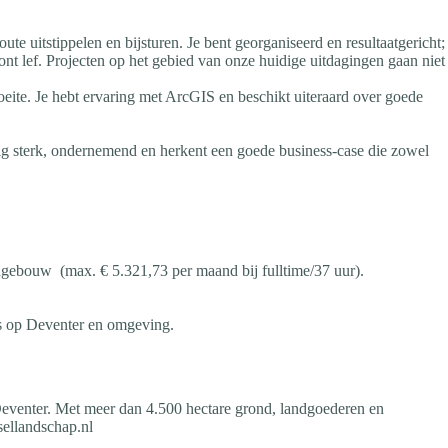
ute uitstippelen en bijsturen. Je bent georganiseerd en resultaatgericht;
oont lef. Projecten op het gebied van onze huidige uitdagingen gaan niet
oeite. Je hebt ervaring met ArcGIS en beschikt uiteraard over goede
atig sterk, ondernemend en herkent een goede business-case die zowel
ngebouw (max. € 5.321,73 per maand bij fulltime/37 uur).
us op Deventer en omgeving.
o Deventer. Met meer dan 4.500 hectare grond, landgoederen en
sellandschap.nl