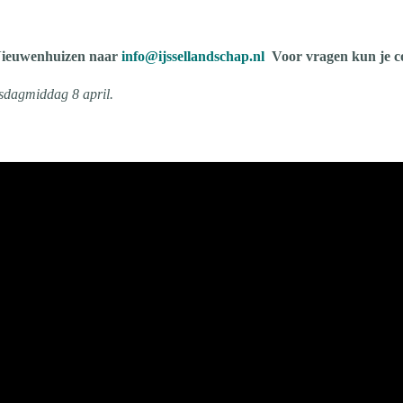
i Nieuwenhuizen naar
info@ijssellandschap.nl
Voor vragen kun je c
nsdagmiddag 8 april.