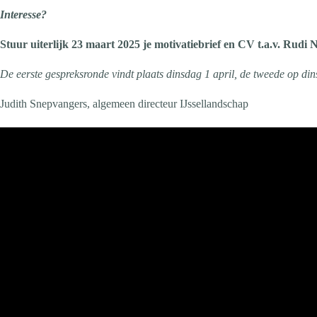
Interesse?
Stuur uiterlijk 23 maart 2025 je motivatiebrief en CV t.a.v. Rud
De eerste gespreksronde vindt plaats dinsdag 1 april, de tweede op di
Judith Snepvangers, algemeen directeur IJssellandschap