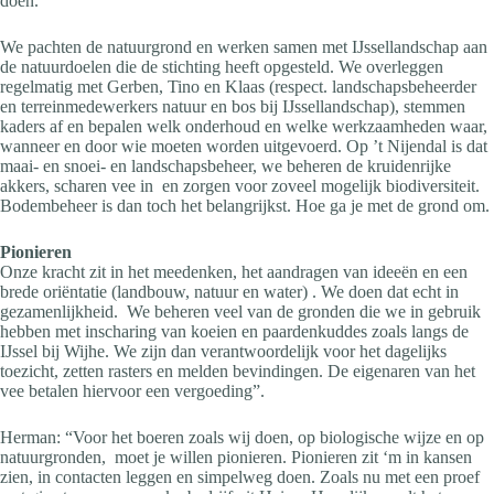
doen.
We pachten de natuurgrond en werken samen met IJssellandschap aan
de natuurdoelen die de stichting heeft opgesteld. We overleggen
regelmatig met Gerben, Tino en Klaas (respect. landschapsbeheerder
en terreinmedewerkers natuur en bos bij IJssellandschap), stemmen
kaders af en bepalen welk onderhoud en welke werkzaamheden waar,
wanneer en door wie moeten worden uitgevoerd. Op ’t Nijendal is dat
maai- en snoei- en landschapsbeheer, we beheren de kruidenrijke
akkers, scharen vee in en zorgen voor zoveel mogelijk biodiversiteit.
Bodembeheer is dan toch het belangrijkst. Hoe ga je met de grond om.
Pionieren
Onze kracht zit in het meedenken, het aandragen van ideeën en een
brede oriëntatie (landbouw, natuur en water) . We doen dat echt in
gezamenlijkheid. We beheren veel van de gronden die we in gebruik
hebben met inscharing van koeien en paardenkuddes zoals langs de
IJssel bij Wijhe. We zijn dan verantwoordelijk voor het dagelijks
toezicht, zetten rasters en melden bevindingen. De eigenaren van het
vee betalen hiervoor een vergoeding”.
Herman: “Voor het boeren zoals wij doen, op biologische wijze en op
natuurgronden, moet je willen pionieren. Pionieren zit ‘m in kansen
zien, in contacten leggen en simpelweg doen. Zoals nu met een proef