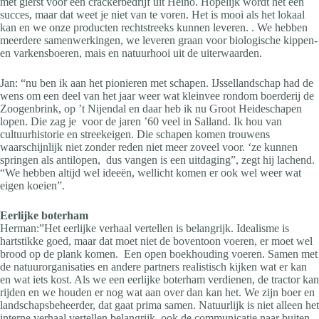
met gierst voor een crackerbedrijf uit Heino. Hopelijk wordt het een
succes, maar dat weet je niet van te voren. Het is mooi als het lokaal
kan en we onze producten rechtstreeks kunnen leveren. . We hebben
meerdere samenwerkingen, we leveren graan voor biologische kippen-
en varkensboeren, mais en natuurhooi uit de uiterwaarden.
Jan: “nu ben ik aan het pionieren met schapen. IJssellandschap had de
wens om een deel van het jaar weer wat kleinvee rondom boerderij de
Zoogenbrink, op ’t Nijendal en daar heb ik nu Groot Heideschapen
lopen. Die zag je voor de jaren ’60 veel in Salland. Ik hou van
cultuurhistorie en streekeigen. Die schapen komen trouwens
waarschijnlijk niet zonder reden niet meer zoveel voor. ‘ze kunnen
springen als antilopen, dus vangen is een uitdaging”, zegt hij lachend.
“We hebben altijd wel ideeën, wellicht komen er ook wel weer wat
eigen koeien”.
Eerlijke boterham
Herman:”Het eerlijke verhaal vertellen is belangrijk. Idealisme is
hartstikke goed, maar dat moet niet de boventoon voeren, er moet wel
brood op de plank komen. Een open boekhouding voeren. Samen met
de natuurorganisaties en andere partners realistisch kijken wat er kan
en wat iets kost. Als we een eerlijke boterham verdienen, de tractor kan
rijden en we houden er nog wat aan over dan kan het. We zijn boer en
landschapsbeheerder, dat gaat prima samen. Natuurlijk is niet alleen het
interne verhaal vertellen belangrijk, ook de communicatie naar buiten