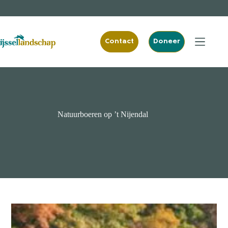
Ga
naar
de
inhoud
Contact
Doneer
Natuurboeren op ’t Nijendal