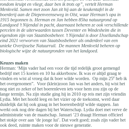
rondom kruipt en vliegt, daar ben ik trots op”, vertelt Herman
Menkveld. Samen met zoon Jan zit hij aan de keukentafel in de
boerderij aan de Diepenveenseweg in Olst, waar Herman’s opa in
1915 begonnen is. Herman en Jan hebben 85ha natuurgrond op
Landgoed ’t Nijendal in pacht, daarnaast beheren ze ook verschillende
percelen in de uiterwaarden tussen Deventer en Windesheim die in
eigendom zijn van Staatsbosbeheer. ’t Nijendal is door IJssellandschap
eind 2021 verworven van Staatsbosbeheer als onderdeel van een
unieke Overijsselse Natuurruil. De mannen Menkveld beheren op
biologische wijze de natuurgronden van het landgoed.
Keuzes maken
Herman: ‘Mijn vader had een voor die tijd redelijk groot gemengd
bedrijf met 15 koeien en 10 ha akkerbouw. Ik was er altijd graag te
e
vinden en wist al vroeg dat ik boer wilde worden. Op mijn 25
heb ik
het overgenomen”. Voor (klein)zoon Jan was het anders, hij wist het
nog niet zo zeker of het boerenleven iets voor hem zou zijn op de
lange termijn. Na zijn studie ging hij in 2010 op reis met zijn vriendin
Lydia. Met het hoofd leeg en het vizier op de toekomst, werd daar
duidelijk dat hij ook graag in het boerenbedrijf wilde stappen. Jan
werkt ook nog drie dagen bij het Waterschap. Lydia doet met verve de
administratie van de maatschap. Januari ’23 draagt Herman officieel
het stokje over aan ‘de jonge lui’. Dat voelt goed; zoals zijn vader het
ook deed, ruimte maken voor de nieuwe generatie.