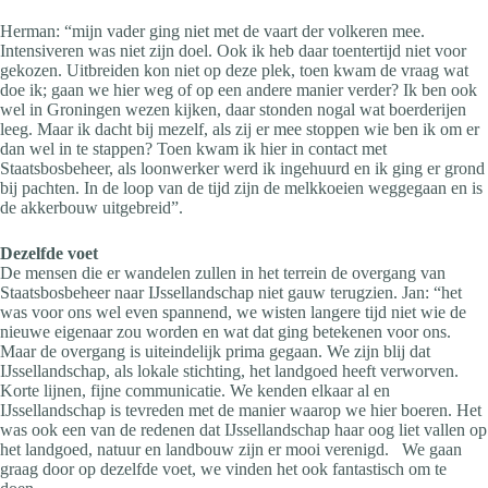
Herman: “mijn vader ging niet met de vaart der volkeren mee.
Intensiveren was niet zijn doel. Ook ik heb daar toentertijd niet voor
gekozen. Uitbreiden kon niet op deze plek, toen kwam de vraag wat
doe ik; gaan we hier weg of op een andere manier verder? Ik ben ook
wel in Groningen wezen kijken, daar stonden nogal wat boerderijen
leeg. Maar ik dacht bij mezelf, als zij er mee stoppen wie ben ik om er
dan wel in te stappen? Toen kwam ik hier in contact met
Staatsbosbeheer, als loonwerker werd ik ingehuurd en ik ging er grond
bij pachten. In de loop van de tijd zijn de melkkoeien weggegaan en is
de akkerbouw uitgebreid”.
Dezelfde voet
De mensen die er wandelen zullen in het terrein de overgang van
Staatsbosbeheer naar IJssellandschap niet gauw terugzien. Jan: “het
was voor ons wel even spannend, we wisten langere tijd niet wie de
nieuwe eigenaar zou worden en wat dat ging betekenen voor ons.
Maar de overgang is uiteindelijk prima gegaan. We zijn blij dat
IJssellandschap, als lokale stichting, het landgoed heeft verworven.
Korte lijnen, fijne communicatie. We kenden elkaar al en
IJssellandschap is tevreden met de manier waarop we hier boeren. Het
was ook een van de redenen dat IJssellandschap haar oog liet vallen op
het landgoed, natuur en landbouw zijn er mooi verenigd. We gaan
graag door op dezelfde voet, we vinden het ook fantastisch om te