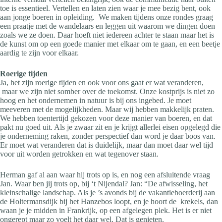
toe is essentieel. Vertellen en laten zien waar je mee bezig bent, ook
aan jonge boeren in opleiding. We maken tijdens onze rondes graag
een praatje met de wandelaars en leggen uit waarom we dingen doen
zoals we ze doen. Daar hoeft niet iedereen achter te staan maar het is
de kunst om op een goede manier met elkaar om te gaan, en een beetje
aardig te zijn voor elkaar.
Roerige tijden
Ja, het zijn roerige tijden en ook voor ons gaat er wat veranderen,
maar we zijn niet somber over de toekomst. Onze kostprijs is niet zo
hoog en het ondernemen in natuur is bij ons ingebed. Je moet
meeveren met de mogelijkheden. Maar wij hebben makkelijk praten.
We hebben toentertijd gekozen voor deze manier van boeren, en dat
pakt nu goed uit. Als je zwaar zit en je krijgt allerlei eisen opgelegd die
je onderneming raken, zonder perspectief dan word je daar boos van.
Er moet wat veranderen dat is duidelijk, maar dan moet daar wel tijd
voor uit worden getrokken en wat tegenover staan.
Herman gaf al aan waar hij trots op is, en nog een afsluitende vraag
Jan. Waar ben jij trots op, bij ‘t Nijendal? Jan: “De afwisseling, het
kleinschalige landschap. Als je ’s avonds bij de vakantieboerderij aan
de Holtermansdijk bij het Hanzebos loopt, en je hoort de krekels, dan
waan je je midden in Frankrijk, op een afgelegen plek. Het is er niet
ongerept maar zo voelt het daar wel. Dat is genieten.