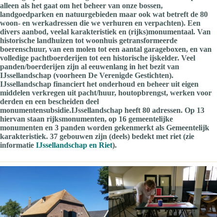
alleen als het gaat om het beheer van onze bossen,
landgoedparken en natuurgebieden maar ook wat betreft de 80
woon- en werkadressen die we verhuren en verpachten). Een
divers aanbod, veelal karakteristiek en (rijks)monumentaal. Van
historische landhuizen tot woonhuis getransformeerde
boerenschuur, van een molen tot een aantal garageboxen, en van
volledige pachtboerderijen tot een historische ijskelder. Veel
panden/boerderijen zijn al eeuwenlang in het bezit van
IJssellandschap (voorheen De Verenigde Gestichten).
IJssellandschap financiert het onderhoud en beheer uit eigen
middelen verkregen uit pacht/huur, houtopbrengst, werken voor
derden en een bescheiden deel
monumentensubsidie.IJssellandschap heeft 80 adressen. Op 13
hiervan staan rijksmonumenten, op 16 gemeentelijke
monumenten en 3 panden worden gekenmerkt als Gemeentelijk
karakteristiek. 37 gebouwen zijn (deels) bedekt met riet (zie
informatie
IJssellandschap en Riet
).