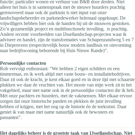
functie; particulier wonen en verhuur van B&B door derden. Niet
alleen het huis is in samenspraak met de nieuwe huurders prachtig
gerenoveerd maar ook de parktuin is met input van onze
landschapsbeheerder en parkmedewerker helemaal opgeknapt. De
vrijwilligers hebben hier ook de handen bij uit de mouwen gestoken.
Zo’n gezamenlijk project en multifunctionele invulling, is prachtig.
Andere recente voorbeelden van IJssellandschap-projecten waar ik
adviseer en handel, zijn de transformaties van Schapenzandweg 5 en 7
in Diepenveen (respectievelijk bouw modern landhuis en omvorming
naar bedrijfswoning behorende bij Huis Nieuw Rande)”.
Persoonlijke contacten
Rob vervolgt enthousiast: “We hebben 2 eigen schilders en een
timmerman, en ik werk altijd met vaste bouw- en installatiebedrijven.
Daar zit ook de kracht, je kent elkaar goed en in deze tijd met schaarste
plukken we daar de vruchten van. Het mooie van mijn werk zit in het
vakgebied, maar met name ook in de persoonlijke contacten die ik heb.
Met onze pachters en huurders, met de vakmensen. Met elkaar ervoor
zorgen dat onze historische panden en plekken de juist invulling
hebben of krijgen, met het oog op de historie én de toekomst. Daar
geniet ik van maar met name natuurlijk ook de bewoners en
passanten”.
Het dagelijks beheer is de grootste taak van IJssellandschap. Niet