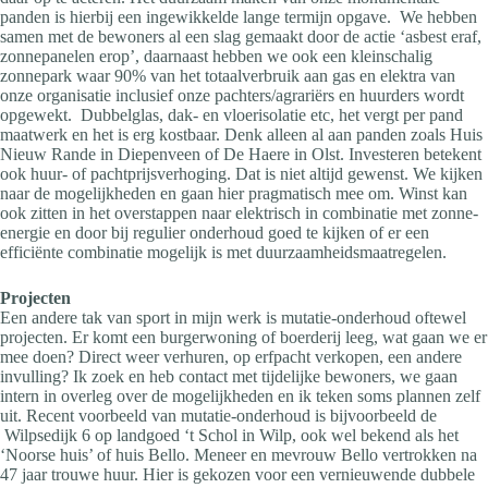
panden is hierbij een ingewikkelde lange termijn opgave. We hebben
samen met de bewoners al een slag gemaakt door de actie ‘asbest eraf,
zonnepanelen erop’, daarnaast hebben we ook een kleinschalig
zonnepark waar 90% van het totaalverbruik aan gas en elektra van
onze organisatie inclusief onze pachters/agrariërs en huurders wordt
opgewekt. Dubbelglas, dak- en vloerisolatie etc, het vergt per pand
maatwerk en het is erg kostbaar. Denk alleen al aan panden zoals Huis
Nieuw Rande in Diepenveen of De Haere in Olst. Investeren betekent
ook huur- of pachtprijsverhoging. Dat is niet altijd gewenst. We kijken
naar de mogelijkheden en gaan hier pragmatisch mee om. Winst kan
ook zitten in het overstappen naar elektrisch in combinatie met zonne-
energie en door bij regulier onderhoud goed te kijken of er een
efficiënte combinatie mogelijk is met duurzaamheidsmaatregelen.
Projecten
Een andere tak van sport in mijn werk is mutatie-onderhoud oftewel
projecten. Er komt een burgerwoning of boerderij leeg, wat gaan we er
mee doen? Direct weer verhuren, op erfpacht verkopen, een andere
invulling? Ik zoek en heb contact met tijdelijke bewoners, we gaan
intern in overleg over de mogelijkheden en ik teken soms plannen zelf
uit. Recent voorbeeld van mutatie-onderhoud is bijvoorbeeld de
Wilpsedijk 6 op landgoed ‘t Schol in Wilp, ook wel bekend als het
‘Noorse huis’ of huis Bello. Meneer en mevrouw Bello vertrokken na
47 jaar trouwe huur. Hier is gekozen voor een vernieuwende dubbele