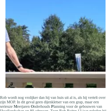
Rob wordt nog vrolijker dan hij van huis uit al is, als hij vertelt over
zijn MOP. In dit geval geen dijenkletser van een grap, maar een
serieuze
M
eerjaren
O
nderhouds
P
lanning voor de gebouwen van
IJssellandschap op 80 adressen. Toen Rob Ruiter 13 jaar geleden bij