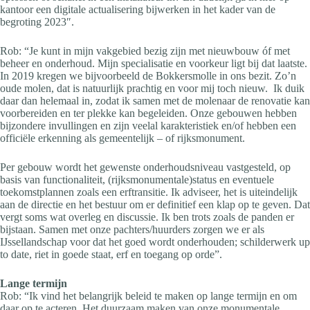
kantoor een digitale actualisering bijwerken in het kader van de
begroting 2023″.
Rob: “Je kunt in mijn vakgebied bezig zijn met nieuwbouw óf met
beheer en onderhoud. Mijn specialisatie en voorkeur ligt bij dat laatste.
In 2019 kregen we bijvoorbeeld de Bokkersmolle in ons bezit. Zo’n
oude molen, dat is natuurlijk prachtig en voor mij toch nieuw. Ik duik
daar dan helemaal in, zodat ik samen met de molenaar de renovatie kan
voorbereiden en ter plekke kan begeleiden. Onze gebouwen hebben
bijzondere invullingen en zijn veelal karakteristiek en/of hebben een
officiële erkenning als gemeentelijk – of rijksmonument.
Per gebouw wordt het gewenste onderhoudsniveau vastgesteld, op
basis van functionaliteit, (rijksmonumentale)status en eventuele
toekomstplannen zoals een erftransitie. Ik adviseer, het is uiteindelijk
aan de directie en het bestuur om er definitief een klap op te geven. Dat
vergt soms wat overleg en discussie. Ik ben trots zoals de panden er
bijstaan. Samen met onze pachters/huurders zorgen we er als
IJssellandschap voor dat het goed wordt onderhouden; schilderwerk up
to date, riet in goede staat, erf en toegang op orde”.
Lange termijn
Rob: “Ik vind het belangrijk beleid te maken op lange termijn en om
daar op te acteren. Het duurzaam maken van onze monumentale