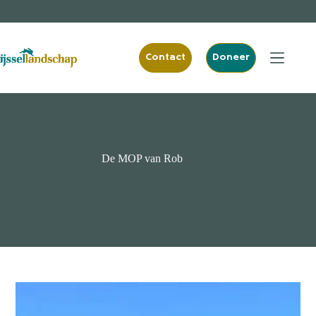
Ga
naar
de
inhoud
Contact
Doneer
De MOP van Rob