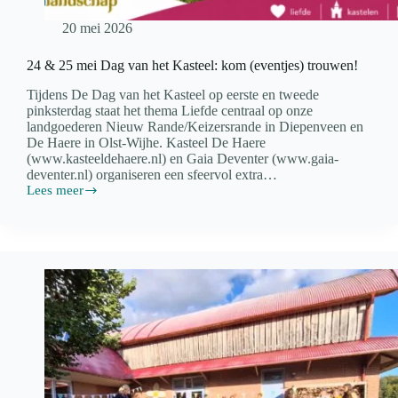
20 mei 2026
24 & 25 mei Dag van het Kasteel: kom (eventjes) trouwen!
Tijdens De Dag van het Kasteel op eerste en tweede
pinksterdag staat het thema Liefde centraal op onze
landgoederen Nieuw Rande/Keizersrande in Diepenveen en
De Haere in Olst-Wijhe. Kasteel De Haere
(www.kasteeldehaere.nl) en Gaia Deventer (www.gaia-
deventer.nl) organiseren een sfeervol extra…
Lees meer
24
&
25
mei
Dag
van
het
Kasteel:
kom
(eventjes)
trouwen!