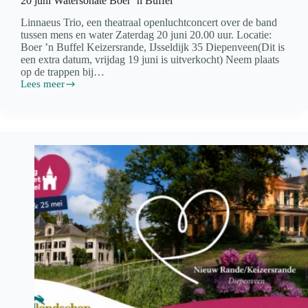
20 juni Watersonate Boer ’n Buffel
Linnaeus Trio, een theatraal openluchtconcert over de band
tussen mens en water Zaterdag 20 juni 20.00 uur. Locatie:
Boer ’n Buffel Keizersrande, IJsseldijk 35 Diepenveen(Dit is
een extra datum, vrijdag 19 juni is uitverkocht) Neem plaats
op de trappen bij…
Lees meer
20
juni
Watersonate
Boer
’n
Buffel