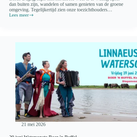
dan buiten zijn, wandelen of samen genieten van de groene
omgeving. Tegelijkertijd zien onze toezichthouders…
Lees meer
Pinksteren:
Genieten
van
buiten
zijn
is
ook
verantwoordelijkheid
nemen
21 mei 2026