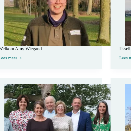
Welkom Amy Wiegand
IJssel
Lees meer
Lees 
Welkom
IJssel
Amy
Wiegand