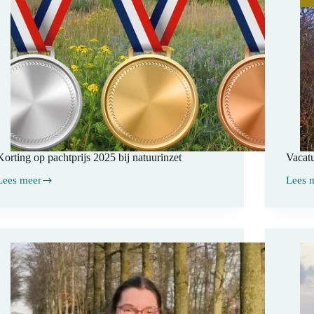
Korting op pachtprijs 2025 bij natuurinzet
Vacatu
Lees meer
Lees 
Korting
Vacatu
op
Assist
pachtprijs
Rentm
2025
ij
natuurinzet