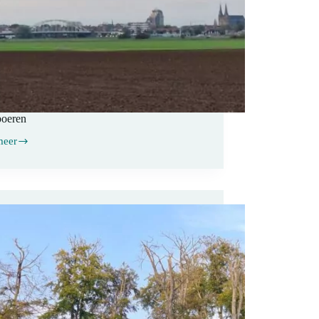
boeren
meer
boeren