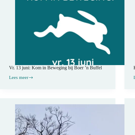
Vr. 13 juni: Kom in Beweging bij Boer ’n Buffel
Lees meer
Vr.
13
juni:
Kom
in
b
Beweging
bij
Boer
’n
Buffel