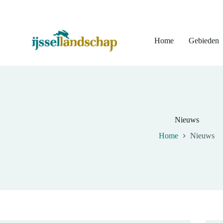
Ga
naar
de
inhoud
Home
Gebieden
Nieuws
Home
Nieuws