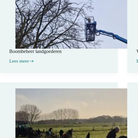
Boombeheer landgoederen
Lees meer
Boombeheer
landgoederen