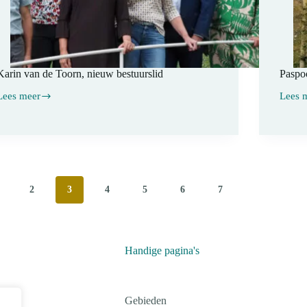
Karin van de Toorn, nieuw bestuurslid
Paspoo
Lees meer
Lees 
Karin
Paspoo
van
voor
de
het
Toorn,
bos
nieuw
bestuurslid
2
3
4
5
6
7
Handige pagina's
Gebieden