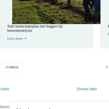
Start landschapsplan met heggen bij
boerenbedrijven
Lees meer
Start
landschapsplan
met
heggen
bij
boerenbedrijven
1
VORIGE
Adres
Diverse links
Haereweg 4
Contact