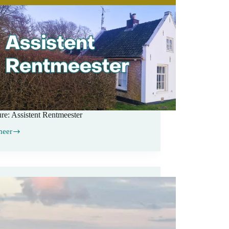
re: Assistent Rentmeester
meer
re:
ent
eester